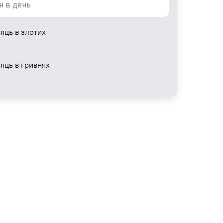
яць в злотих
сяць в гривнях