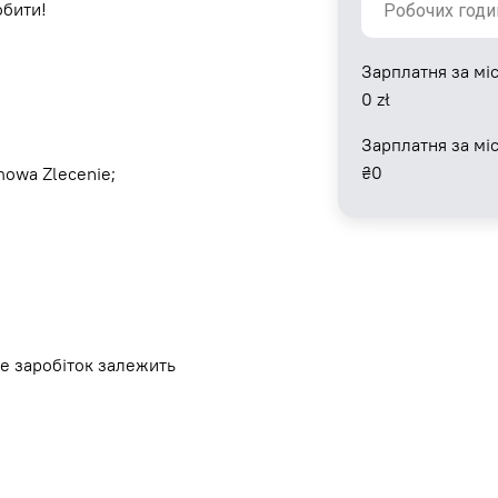
обити!
Зарплатня за міс
0
zł
Зарплатня за мі
₴
0
owa Zlecenie;
ле заробіток залежить