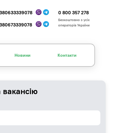
380633339078
0 800 357 278
Безкоштовно з усіх
380673339078
операторів України
Новини
Контакти
а вакансію