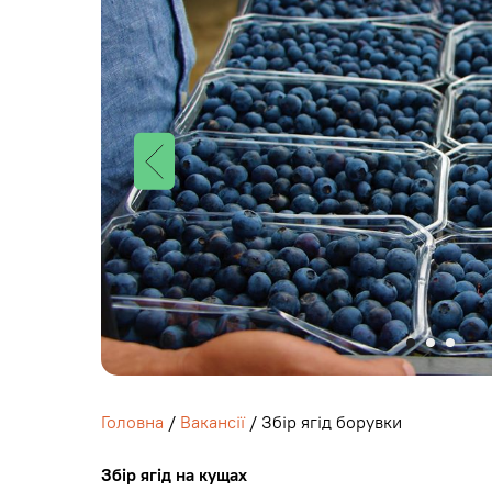
Головна
/
Вакансії
/ Збір ягід борувки
Збір ягід на кущах