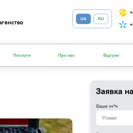
+
UA
RU
агенство
+
Послуги
Про нас
Відгуки
Заявка н
Ваше ім*я