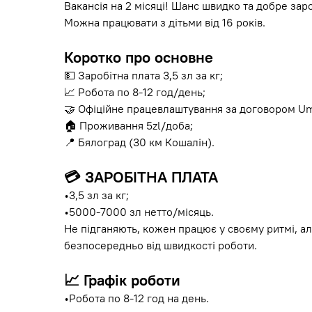
Вакансія на 2 місяці! Шанс швидко та добре зар
Можна працювати з дітьми від 16 років.
Коротко про основне
💵 Заробітна плата 3,5 зл за кг;
📈 Робота по 8-12 год/день;
🤝 Офіційне працевлаштування за договором Um
🏠 Проживання 5zl/доба;
📍 Бялоград (30 км Кошалін).
💳
ЗАРОБІТНА ПЛАТА
•3,5 зл за кг;
•5000-7000 зл нетто/місяць.
Не підганяють, кожен працює у своєму ритмі, а
безпосередньо від швидкості роботи.
📈
Графік роботи
•Робота по 8-12 год на день.