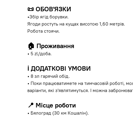
📜
ОБОВ'ЯЗКИ
•Збір ягід борувки.
Ягоди ростуть на кущах висотою 1,60 метрів.
Робота стоячи.
🏠
Проживання
• 5 zl/доба.
ℹ️
ДОДАТКОВІ УМОВИ
• 8 зл гарячий обід.
• Поки працюватимете на тимчасовій роботі, м
варіанти, які з'являтимуться. І можна забронюва
📍
Місце роботи
• Бялоград (30 км Кошалін).