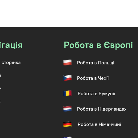
ігація
Робота в Європі
 сторінка
Робота в Польщі
ї
Робота в Чехії
и
Робота в Румунії
с
Робота в Нідерландах
Робота в Німеччині