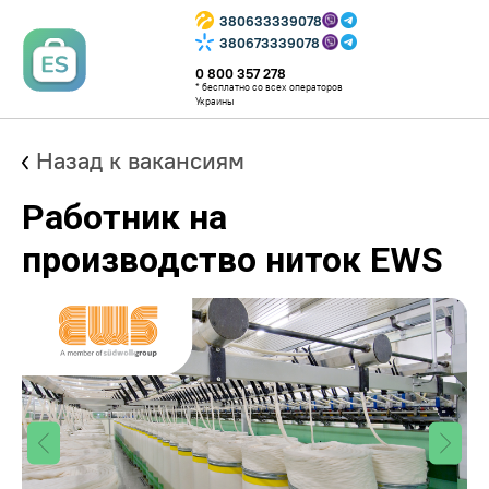
380633339078
380673339078
0 800 357 278
* бесплатно со всех операторов
Украины
Назад к вакансиям
Работник на
производство ниток EWS