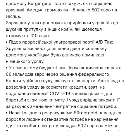
допомогу Bürgergeld. Тобто таку ж, як і соціально
вразливі німецькі громадяни – близько 502 євро на
місяць.
Зараз депутати пропонують прирівняти українців до
шукачів притулку з інших країн, які щомісяця
отримують 410 євро.
▪️ Лідер проросійської ультраправої партії AfD Тіно
Хрупалла заявив, що рішення давати соціальну
допомогу українцям було великою помилкою
німецького уряду.
▪️ У німецькому бюджеті нині існує величезна «діра» в
60 мільярдів євро через рішення федерального
Конституційного суду, вказують експерти. Адже суд не
дозволив уряду використати кредити, взяті на
подолання пандемії COVID-19 в інших цілях – для
боротьби зі зміною клімату. І уряд вирішив закрити її
за рахунок зменшення витрат на соціальні потреби.
▪️ Наразі згідно з розрахунками Bürgergeld, для однієї
дорослої людини стандартна потреба на харчування,
одяг та особисті витрати складає 502 євро на місяць.