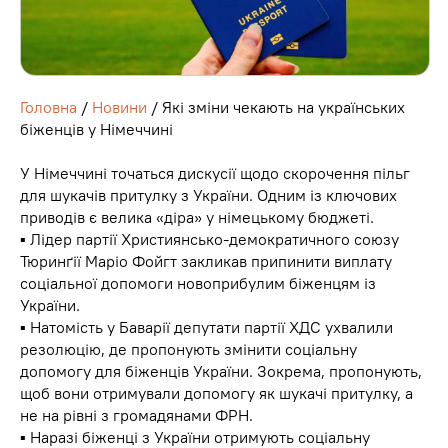
Головна
/
Новини
/ Які зміни чекають на українських
біженців у Німеччині
У Німеччині точаться дискусії щодо скорочення пільг
для шукачів притулку з України. Одним із ключових
приводів є велика «діра» у німецькому бюджеті.
▪️ Лідер партії Християнсько-демократичного союзу
Тюринґії Маріо Фойгт закликав припинити виплату
соціальної допомоги новоприбулим біженцям із
України.
▪️ Натомість у Баварії депутати партії ХДС ухвалили
резолюцію, де пропонують змінити соціальну
допомогу для біженців України. Зокрема, пропонують,
щоб вони отримували допомогу як шукачі притулку, а
не на рівні з громадянами ФРН.
▪️ Наразі біженці з України отримують соціальну